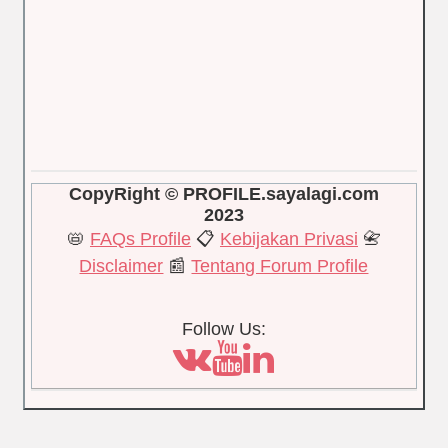
CopyRight © PROFILE.sayalagi.com
2023
📛
FAQs Profile
📋
Kebijakan Privasi
📇
Disclaimer
📰
Tentang Forum Profile
Follow Us: