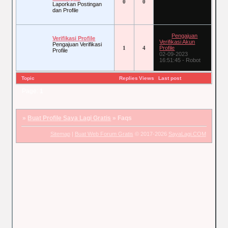
0
0
Laporkan Postingan
dan Profile
Pengajuan
Verifikasi Profile
Verifikasi Akun
Pengajuan Verifikasi
1
4
Profile
Profile
02-09-2023
16:51:45
-
Robot
Topic
Replies
Views
Last post
Page:
1
»
Buat Profile Saya Lagi Gratis
»
Faqs
Sitemap
|
Buat Web Forum Gratis
© 2017-2026
SayaLagi.COM