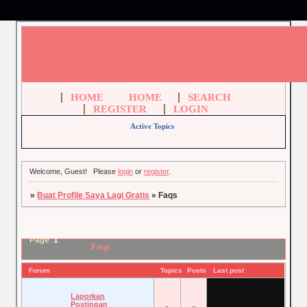
HOME
HOME
SEARCH
REGISTER
LOGIN
Active Topics
Welcome, Guest!
Please
login
or
register
.
»
Buat Profile Saya Lagi Gratis
»
Faqs
Page:
1
Faqs
Forum
Topics
Posts
Last post
Laporkan
Postingan