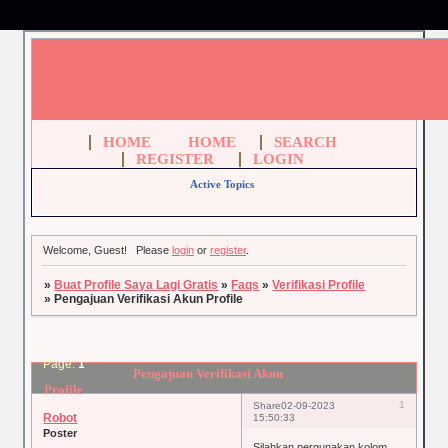
HOME
HOME
SEARCH
REGISTER
LOGIN
Active Topics
Welcome, Guest!
Please
login
or
register
.
»
Buat Profile Saya Lagi Gratis
»
Faqs
»
Verifikasi Profile
»
Pengajuan Verifikasi Akun Profile
Page:
1
Pengajuan Verifikasi Akun
Profile
1
Share
02-09-2023
Robot
15:50:33
Poster
Silahkan pergunakan kolom