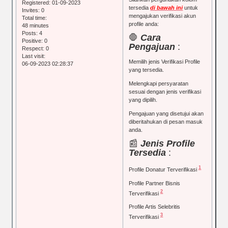
Registered
: 01-09-2023
tersedia
di bawah ini
untuk
Invites:
0
mengajukan verifikasi akun
Total time:
profile anda:
48 minutes
Posts:
4
🛑
Cara
Positive:
0
Pengajuan
:
Respect:
0
Last visit:
Memilih jenis Verifikasi Profile
06-09-2023 02:28:37
yang tersedia.
Melengkapi persyaratan
sesuai dengan jenis verifikasi
yang dipilih.
Pengajuan yang disetujui akan
diberitahukan di pesan masuk
anda.
📰
Jenis Profile
Tersedia
:
1
Profile Donatur Terverifikasi
Profile Partner Bisnis
2
Terverifikasi
Profile Artis Selebritis
3
Terverifikasi