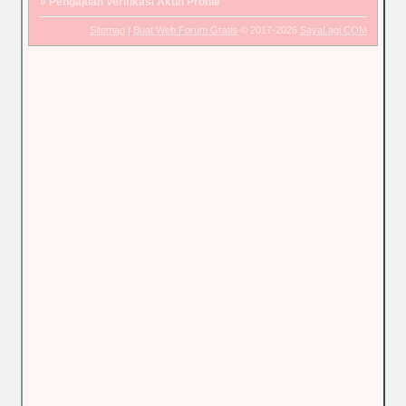
»
Pengajuan Verifikasi Akun Profile
Sitemap
|
Buat Web Forum Gratis
© 2017-2026
SayaLagi.COM