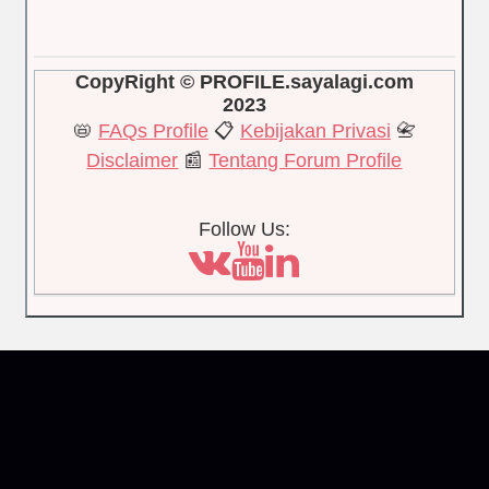
CopyRight © PROFILE.sayalagi.com
2023
📛
FAQs Profile
📋
Kebijakan Privasi
📇
Disclaimer
📰
Tentang Forum Profile
Follow Us: