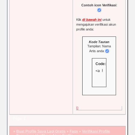
Contoh icon Verifikasi
:
Klik
di bawah ini
untuk
mengajukan verifikasi akun
profile anda:
Kode Tautan
Tampilan: Nama
Artis anda
Code:
<a href="https://p
0
Page:
1
»
Buat Profile Saya Lagi Gratis
»
Faqs
»
Verifikasi Profile