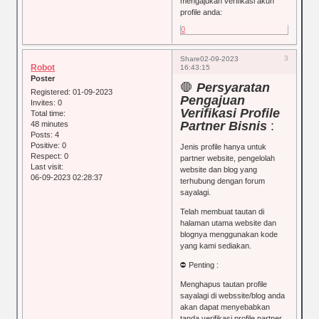
mengajukan verifikasi akun
profile anda:
0
3
Share
02-09-2023
Robot
16:43:15
Poster
🛑
Persyaratan
Registered
: 01-09-2023
Pengajuan
Invites:
0
Verifikasi Profile
Total time:
Partner Bisnis
:
48 minutes
Posts:
4
Positive:
0
Jenis profile hanya untuk
Respect:
0
partner website, pengelolah
Last visit:
website dan blog yang
06-09-2023 02:28:37
terhubung dengan forum
sayalagi.
Telah membuat tautan di
halaman utama website dan
blognya menggunakan kode
yang kami sediakan.
⛔ Penting :
Menghapus tautan profile
sayalagi di webssite/blog anda
akan dapat menyebabkan
tanda verifikasi profile partner