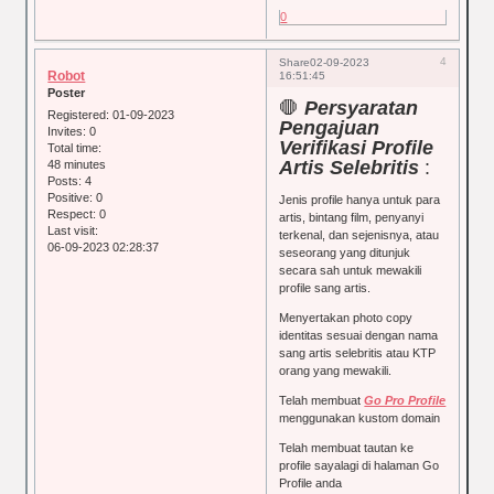
0
4
Share
02-09-2023
Robot
16:51:45
Poster
🛑
Persyaratan
Registered
: 01-09-2023
Pengajuan
Invites:
0
Verifikasi Profile
Total time:
Artis Selebritis
:
48 minutes
Posts:
4
Positive:
0
Jenis profile hanya untuk para
Respect:
0
artis, bintang film, penyanyi
Last visit:
terkenal, dan sejenisnya, atau
06-09-2023 02:28:37
seseorang yang ditunjuk
secara sah untuk mewakili
profile sang artis.
Menyertakan photo copy
identitas sesuai dengan nama
sang artis selebritis atau KTP
orang yang mewakili.
Telah membuat
Go Pro Profile
menggunakan kustom domain
Telah membuat tautan ke
profile sayalagi di halaman Go
Profile anda