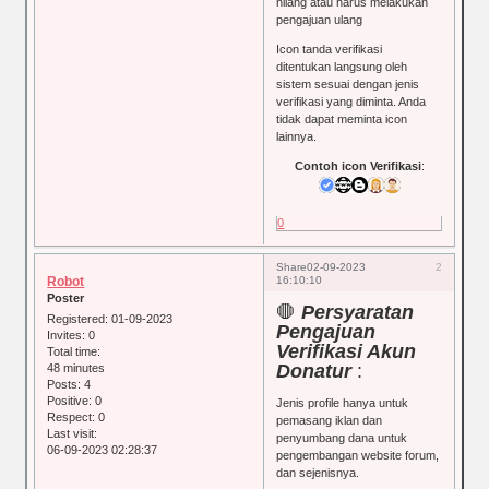
hilang atau harus melakukan
pengajuan ulang
Icon tanda verifikasi
ditentukan langsung oleh
sistem sesuai dengan jenis
verifikasi yang diminta. Anda
tidak dapat meminta icon
lainnya.
Contoh icon Verifikasi
:
0
2
Share
02-09-2023
Robot
16:10:10
Poster
🛑
Persyaratan
Registered
: 01-09-2023
Pengajuan
Invites:
0
Verifikasi Akun
Total time:
Donatur
:
48 minutes
Posts:
4
Positive:
0
Jenis profile hanya untuk
Respect:
0
pemasang iklan dan
Last visit:
penyumbang dana untuk
06-09-2023 02:28:37
pengembangan website forum,
dan sejenisnya.