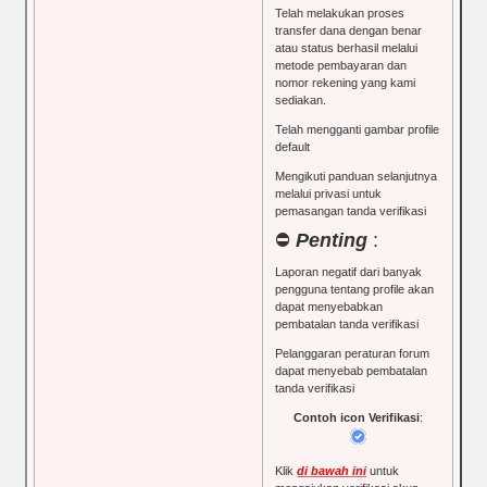
Telah melakukan proses
transfer dana dengan benar
atau status berhasil melalui
metode pembayaran dan
nomor rekening yang kami
sediakan.
Telah mengganti gambar profile
default
Mengikuti panduan selanjutnya
melalui privasi untuk
pemasangan tanda verifikasi
⛔
Penting
:
Laporan negatif dari banyak
pengguna tentang profile akan
dapat menyebabkan
pembatalan tanda verifikasi
Pelanggaran peraturan forum
dapat menyebab pembatalan
tanda verifikasi
Contoh icon Verifikasi
:
Klik
di bawah ini
untuk