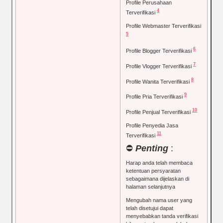
Profile Perusahaan
4
Terverifikasi
Profile Webmaster Terverifikasi
5
6
Profile Blogger Terverifikasi
7
Profile Vlogger Terverifikasi
8
Profile Wanita Terverifikasi
9
Profile Pria Terverifikasi
10
Profile Penjual Terverifikasi
Profile Penyedia Jasa
11
Terverifikasi
⛔
Penting
:
Harap anda telah membaca
ketentuan persyaratan
sebagaimana dijelaskan di
halaman selanjutnya
Mengubah nama user yang
telah disetujui dapat
menyebabkan tanda verifikasi